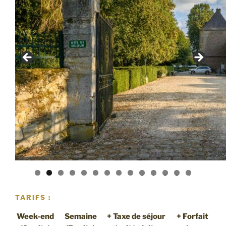
0
1
2
3
4
TARIFS :
Week-end
Semaine
+ Taxe de séjour
+ Forfait